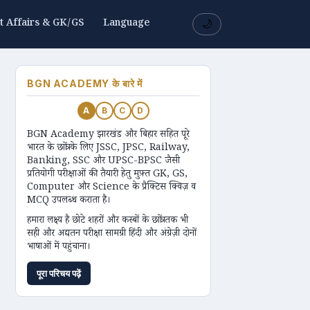
t Affairs & GK/GS
Language
🌙
BGN ACADEMY के बारे में
A
B
C
D
BGN Academy झारखंड और बिहार सहित पूरे
भारत के छात्रों के लिए JSSC, JPSC, Railway,
Banking, SSC और UPSC-BPSC जैसी
प्रतियोगी परीक्षाओं की तैयारी हेतु मुफ़्त GK, GS,
Computer और Science के प्रैक्टिस क्विज़ व
MCQ उपलब्ध कराता है।
हमारा लक्ष्य है छोटे शहरों और कस्बों के छात्रों तक भी
सही और अद्यतन परीक्षा सामग्री हिंदी और अंग्रेज़ी दोनों
भाषाओं में पहुंचाना।
पूरा परिचय पढ़ें