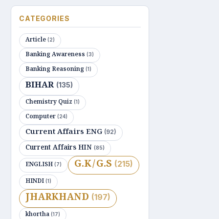
CATEGORIES
Article
(2)
Banking Awareness
(3)
Banking Reasoning
(1)
BIHAR
(135)
Chemistry Quiz
(1)
Computer
(24)
Current Affairs ENG
(92)
Current Affairs HIN
(85)
G.K/G.S
(215)
ENGLISH
(7)
HINDI
(1)
JHARKHAND
(197)
khortha
(17)